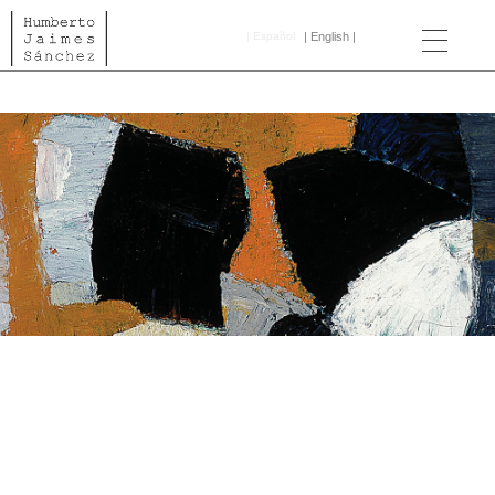
| E
spañol
| E
nglish |
Cronología
Obra
Exposiciones
Colecciones
Publicaciones
Fundación
Públicas